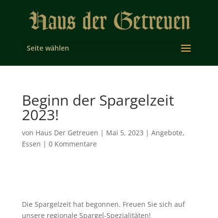
Seite wählen
Beginn der Spargelzeit
2023!
von
Haus Der Getreuen
|
Mai 5, 2023
|
Angebote
,
Essen
|
0 Kommentare
Die Spargelzeit hat begonnen. Freuen Sie sich auf
unsere regionale Spargel-Spezialitäten!