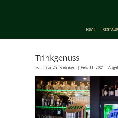
HOME
RESTAU
Trinkgenuss
von
Haus Der Getreuen
|
Feb. 11, 2021
|
Ange