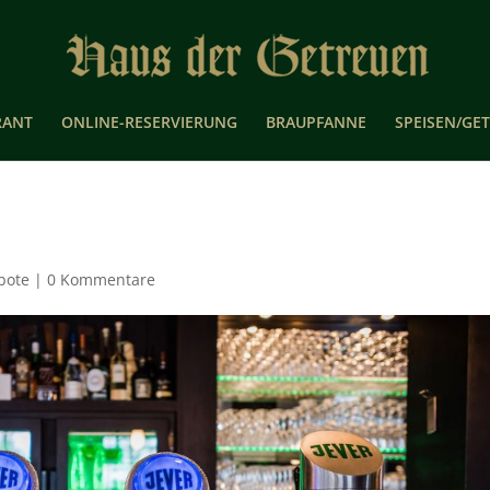
RANT
ONLINE-RESERVIERUNG
BRAUPFANNE
SPEISEN/GE
bote
|
0 Kommentare